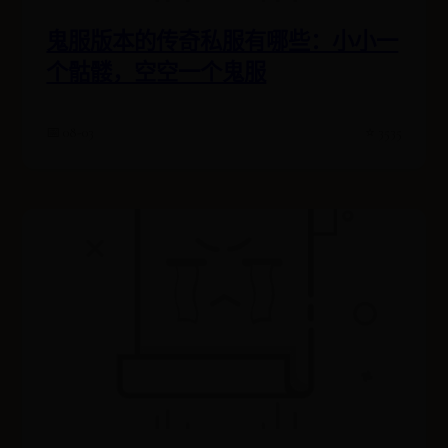
鬼服版本的传奇私服有哪些：小小一
个骷髅，空空一个鬼服
📅 08-03
⭐ 3535