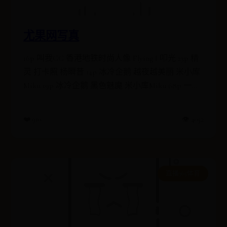
尤果网写真
16p 叫我GG 香港地铁时尚人像 Flying I 叩光 23p 精
灵 打卡照 杨瞬昔 14p 冰冷企鹅 越夜越美丽 米小库
Miku 19p 冰冷企鹅 黑色魅魔 米小库Miku 68p 一闪
闪
❤️ 910
👁️ 4052
直播365体育