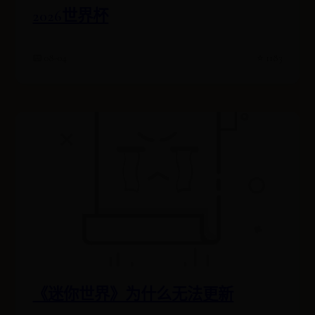
2026世界杯
📅 08-04
⭐ 1183
《迷你世界》为什么无法更新