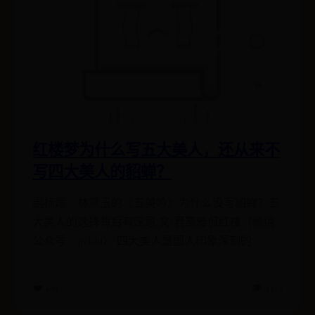
红楼梦为什么写五大美人，还从来不
写四大美人的貂蝉？
副标题：林黛玉的《五美吟》为什么没写貂蝉？五
大美人的选择背后有深意 文/君笺雅侃红楼（微信
公众号：jjykhl） 四大美人是国人印象深刻的
❤️ 409
👁️ 9339