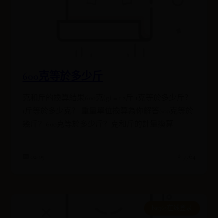
600克等於多少斤
克和斤的換算結果600克(g) = 1.2斤 1克等於多少斤？
1斤等於多少克？ 重量單位換算為你解答600克等於
幾斤？600克等於多少斤？克和斤的計量換算
📅 02-05
⭐ 7764
bat365在线登录