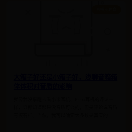
直播365体育
大箱子好还是小箱子好，浅聊音箱箱
体体积对音质的影响
就像我没事跑去看小米耳机、Beats耳机的评论一
样，谁都知道那是没音质可谈的，但是评论说音质
有模有样。当然，我可以确定大多数是真实的