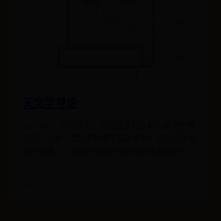
天文学导论
spContent=自古以来，人们便怀着好奇的目光仰望
天空，人类一直怀有探索宇宙的梦想。在天文学探
索的道路上，无数科学家为天文学的发展奉献了
📅 01-10
⭐ 6795