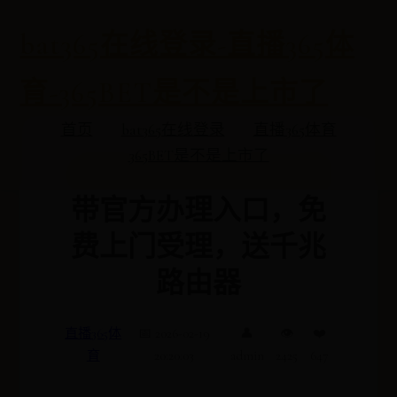
bat365在线登录-直播365体
育-365BET是不是上市了
首页
bat365在线登录
直播365体育
365BET是不是上市了
成都电信联通移动宽
带官方办理入口，免
费上门受理，送千兆
路由器
直播365体
📅 2026-02-19
👤
👁️
❤️
育
20:20:03
admin
2425
647