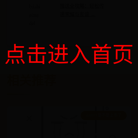
[yǐ dú
赠送全攻略：轻松传
gōng
递荣耀与友谊 →
dú]
点击进入首页
相关推荐
365BET是不是上市了